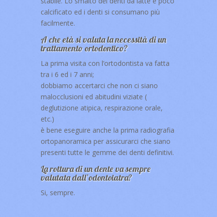
stabile. Lo smalto dei denti da latte è poco
calcificato ed i denti si consumano più
facilmente.
A che età si valuta la necessità di un
trattamento ortodontico?
La prima visita con l’ortodontista va fatta
tra i 6 ed i 7 anni;
dobbiamo accertarci che non ci siano
malocclusioni ed abitudini viziate (
deglutizione atipica, respirazione orale,
etc.)
è bene eseguire anche la prima radiografia
ortopanoramica per assicurarci che siano
presenti tutte le gemme dei denti definitivi.
La rottura di un dente va sempre
valutata dall’odontoiatra?
Si, sempre.