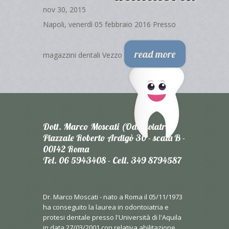
nov 30, 2015
Napoli, venerdì 05 febbraio 2016 Presso
read more
magazzini dentali Vezzo
Dott. Marco Moscati (Odontoiatra)
Piazzale Roberto Ardigò 30 - scala B -
00142 Roma
Tel. 06 5943408 - Cell. 349 8794587
Dr. Marco Moscati - nato a Roma il 05/11/1973
ha conseguito la laurea in odontoiatria e
protesi dentale presso l'Università di l'Aquila
in data 27/03/2001 con relativa abilitazione